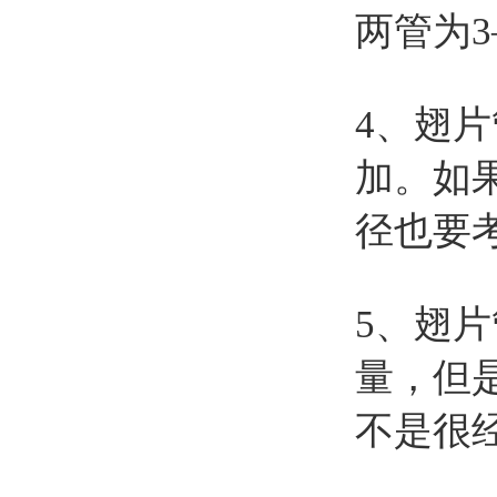
两管为3
4、翅
加。如
径也要
5、翅
量，但
不是很